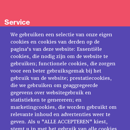
Service
Veelgestelde vragen uitgeven bij Blinuet
We gebruiken een selectie van onze eigen
Voet
Algemene voorwaarden webwinkel
cookies en cookies van derden op de
Verzendkosten en levering bestelling
pagina's van deze website: Essentiële
cookies, die nodig zijn om de website te
Cookie statement
gebruiken; functionele cookies, die zorgen
Privacy statement
voor een beter gebruiksgemak bij het
gebruik van de website; prestatiecookies,
die we gebruiken om geaggregeerde
gegevens over websitegebruik en
Contact
statistieken te genereren; en
marketingcookies, die worden gebruikt om
Post- en bezoekadres:
relevante inhoud en advertenties weer te
Kattegat 32-8
geven. Als u "ALLE ACCEPTEREN" kiest,
9723 JP Groningen
stemt u in met het gebruik van alle cookies.
Nederland