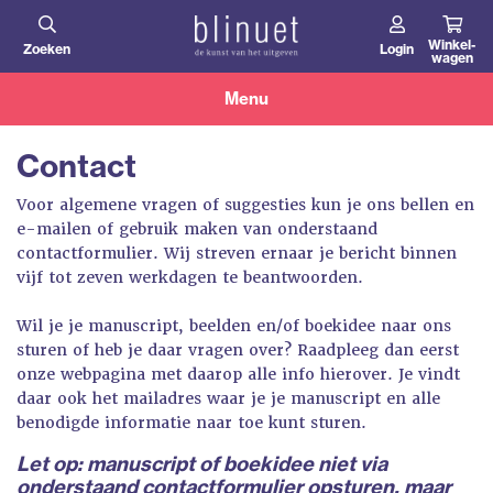
Overslaan
en
Winkel­
Zoeken
Login
wagen
naar
de
Menu
inhoud
gaan
Contact
Voor algemene vragen of suggesties kun je ons bellen en
e-mailen of gebruik maken van onderstaand
contactformulier. Wij streven ernaar je bericht binnen
vijf tot zeven werkdagen te beantwoorden.
Wil je je manuscript, beelden en/of boekidee naar ons
sturen of heb je daar vragen over? Raadpleeg dan eerst
onze webpagina met daarop alle info hierover
. Je vindt
daar ook het mailadres waar je je manuscript en alle
benodigde informatie naar toe kunt sturen.
Let op: manuscript of boekidee niet via
onderstaand contactformulier opsturen, maar